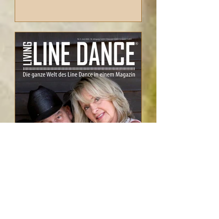
Anfang. Manchmal sogar ein neues
Leben. Für unsere neue Ausgabe
haben wir Menschen getroffen, deren
Geschichten uns tief berührt haben.
Raymond Sarlemijn zeigt sich in
unserem großen Portrait von einer
sehr persönlichen Seite. Bei einem
besonderen Fotoshooting auf der
Insel Sylt sind nicht nur
außergewöhnliche, h