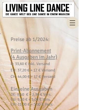
Preise ab 1/2024:
Print-
Abonnement
(4 Ausgaben im Jahr)
D: 33
,60 € inkl. Versand
EU: 37,20 € + 17 € Versand
CH: 44,00 € + 17 € Versand
Einzelne Ausgaben
DE: 8,40 € + 2,30 € Vers.
EU: 9,30 € + 5,00 € Vers.
CH: 11,00 € + 5,00 € Vers.