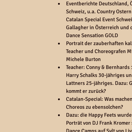
Eventberichte Deutschland, Ö
Schweiz, u.a. Country Ostern
Catalan Special Event Schwei
Gallagher in Österreich und d
Dance Sensation GOLD
Portrait der zauberhaften kal
Teacher und Choreografen Mi
Michele Burton
Teacher: Conny & Bernhards 1
Harry Schalks 30-jähriges un
Lattners 25-jähriges. Dazu: 
kommt er zurück?
Catalan-Special: Was machen
Choreos zu ebensolchen?
Dazu: die Happy Feets wurde
Porträt von DJ Frank Kromer 
Dance Camps auf Sylt von Li