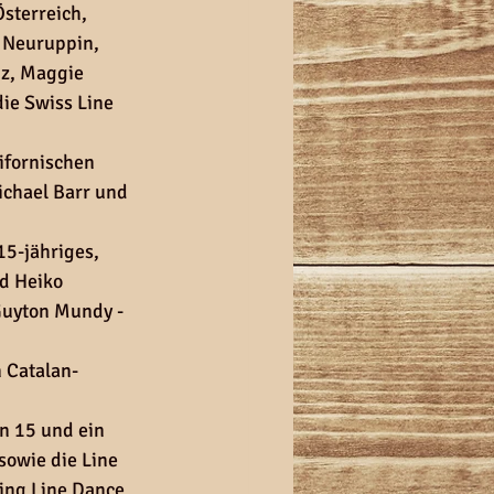
sterreich, 
 Neuruppin, 
z, Maggie 
ie Swiss Line 
ifornischen 
chael Barr und 
5-jähriges, 
d Heiko 
Guyton Mundy - 
 Catalan-
n 15 und ein 
sowie die Line 
ving Line Dance