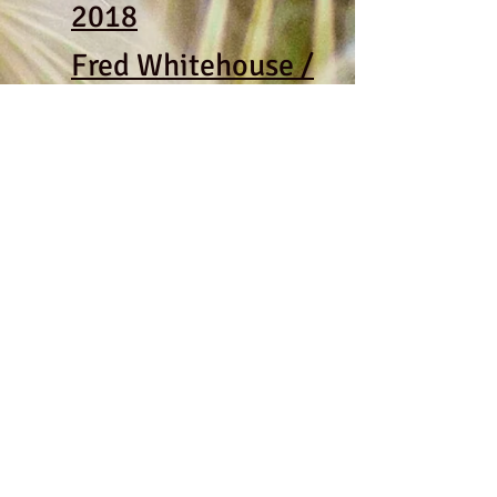
2018
Fred Whitehouse /
3-2018
Gary O'Reilly / 2-
2018
Jonas Dahlgren /
1-2018
Rachael McEnaney
/ 4-2017
Simon Ward / 2-
2017