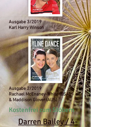
Ausgabe 3/2019
Karl Harry Winson
Ausgabe 2/2019
Rachael McEnaney-White (USA)
& Maddison Glover (AUS)
Kostenfrei zum Stöbern
Darren Bailey / 4-